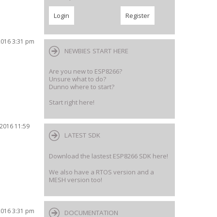
2016 3:31 pm
NEWBIES START HERE
Are you new to ESP8266?
Unsure what to do?
Dunno where to start?
Start right here!
2016 11:59
LATEST SDK
Download the lastest ESP8266 SDK here!
We also have a RTOS version and a
MESH version too!
2016 3:31 pm
DOCUMENTATION