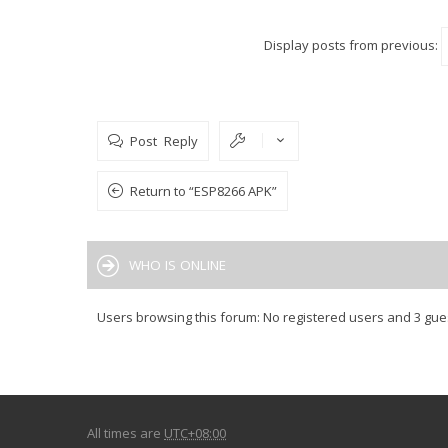
Display posts from previous:
Post Reply
Return to “ESP8266 APK”
WHO IS ONLINE
Users browsing this forum: No registered users and 3 gue
All times are
UTC+08:00