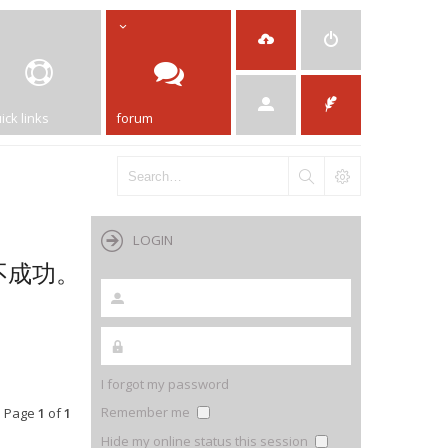
ick links
forum
LOGIN
，不成功。
I forgot my password
Remember me
• Page
1
of
1
Hide my online status this session