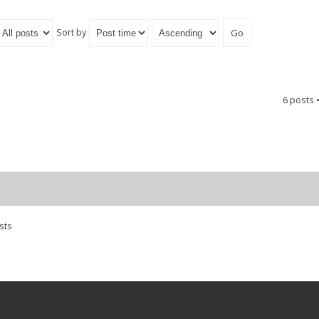
Sort by
6 posts 
sts