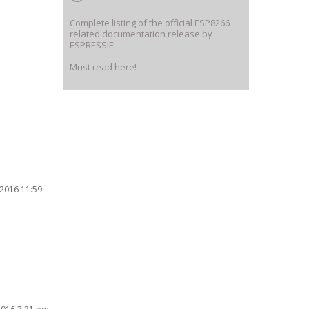
Complete listing of the official ESP8266
related documentation release by
ESPRESSIF!
Must read here!
2016 11:59