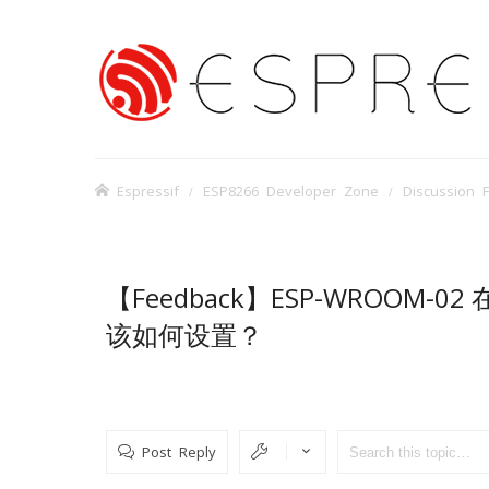
Espressif
ESP8266 Developer Zone
Discussion 
【Feedback】ESP-WROOM
该如何设置？
Post Reply