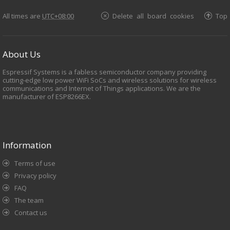
All times are
UTC+08:00
Delete all board cookies
Top
About Us
Espressif Systems is a fabless semiconductor company providing
cutting-edge low power WiFi SoCs and wireless solutions for wireless
communications and Internet of Things applications. We are the
manufacturer of ESP8266EX.
Information
Terms of use
Privacy policy
FAQ
The team
Contact us