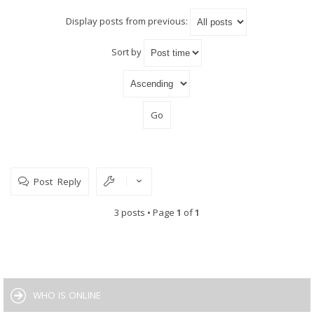
Display posts from previous:
Sort by
Post Reply
3 posts • Page
1
of
1
WHO IS ONLINE