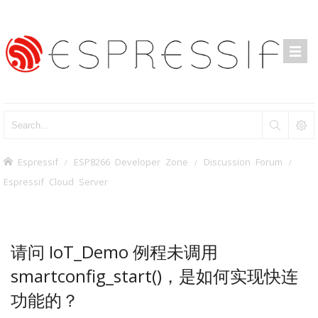
Espressif
ESP8266 Developer Zone
Discussion Forum
Espressif Cloud Server
请问 IoT_Demo 例程未调用
smartconfig_start()，是如何实现快连
功能的？