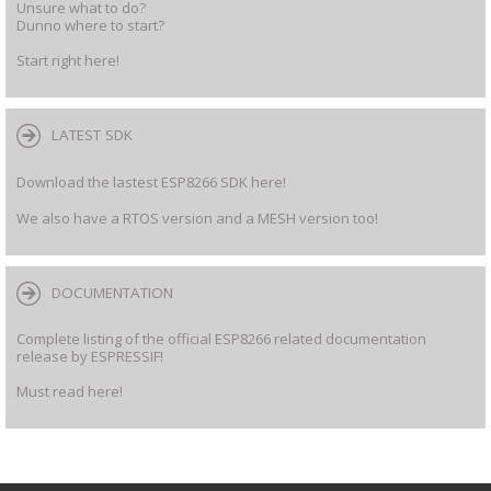
Unsure what to do?
Dunno where to start?
Start right here!
LATEST SDK
Download the lastest ESP8266 SDK here!
We also have a RTOS version and a MESH version too!
DOCUMENTATION
Complete listing of the official ESP8266 related documentation
release by ESPRESSIF!
Must read here!